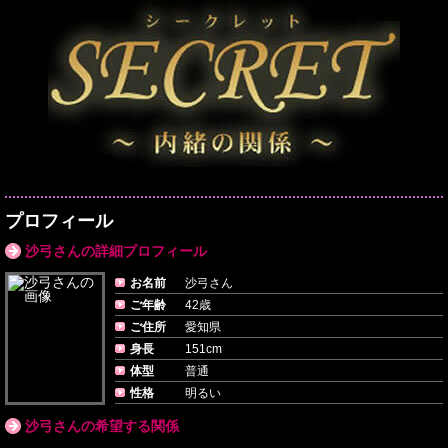
プロフィール
沙弓さんの詳細プロフィール
お名前
沙弓さん
ご年齢
42歳
ご住所
愛知県
身長
151cm
体型
普通
性格
明るい
沙弓さんの希望する関係