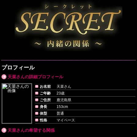
プロフィール
天菜さんの詳細プロフィール
お名前
天菜さん
ご年齢
23歳
ご住所
鹿児島県
身長
153cm
体型
普通
性格
マイペース
天菜さんの希望する関係