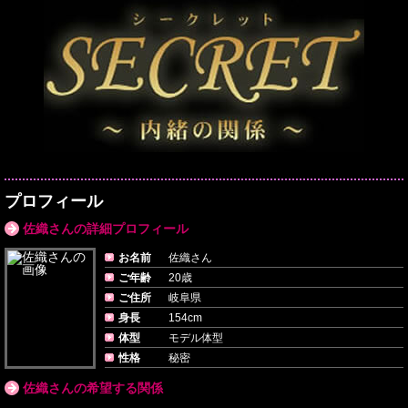
プロフィール
佐織さんの詳細プロフィール
お名前
佐織さん
ご年齢
20歳
ご住所
岐阜県
身長
154cm
体型
モデル体型
性格
秘密
佐織さんの希望する関係