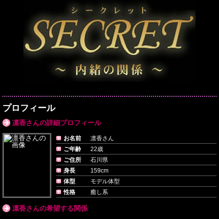
プロフィール
凛香さんの詳細プロフィール
お名前
凛香さん
ご年齢
22歳
ご住所
石川県
身長
159cm
体型
モデル体型
性格
癒し系
凛香さんの希望する関係