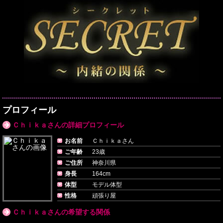
プロフィール
Ｃｈｉｋａさんの詳細プロフィール
お名前
Ｃｈｉｋａさん
ご年齢
23歳
ご住所
神奈川県
身長
164cm
体型
モデル体型
性格
頑張り屋
Ｃｈｉｋａさんの希望する関係