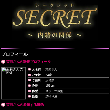
プロフィール
茉莉さんの詳細プロフィール
お名前
茉莉さん
ご年齢
23歳
ご住所
広島県
身長
153cm
体型
スポーツ体型
性格
頑張り屋
茉莉さんの希望する関係