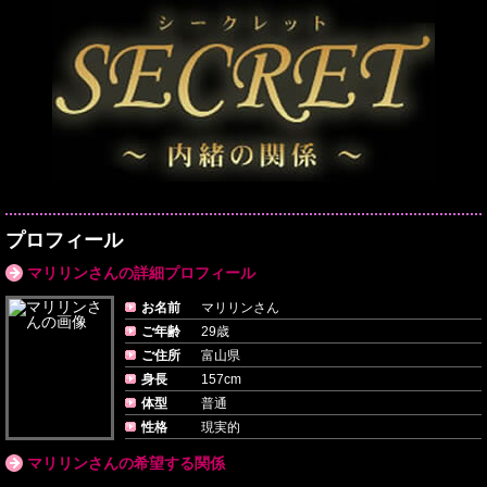
プロフィール
マリリンさんの詳細プロフィール
お名前
マリリンさん
ご年齢
29歳
ご住所
富山県
身長
157cm
体型
普通
性格
現実的
マリリンさんの希望する関係