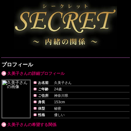
プロフィール
久美子さんの詳細プロフィール
お名前
久美子さん
ご年齢
24歳
ご住所
神奈川県
身長
153cm
体型
秘密
性格
優しい
久美子さんの希望する関係