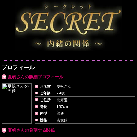
プロフィール
夏帆さんの詳細プロフィール
お名前
夏帆さん
ご年齢
29歳
ご住所
北海道
身長
157cm
体型
普通
性格
楽観的
夏帆さんの希望する関係